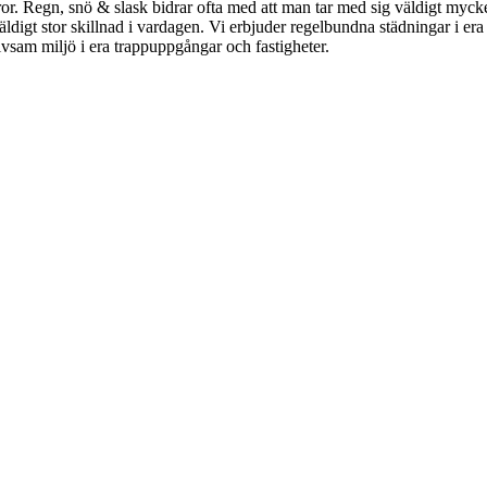
ror. Regn, snö & slask bidrar ofta med att man tar med sig väldigt mycket 
ldigt stor skillnad i vardagen. Vi erbjuder regelbundna städningar i era t
rivsam miljö i era trappuppgångar och fastigheter.