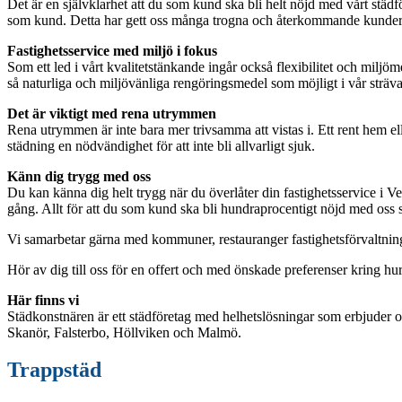
Det är en självklarhet att du som kund ska bli helt nöjd med vårt stä
som kund. Detta har gett oss många trogna och återkommande kunder.
Fastighetsservice med miljö i fokus
Som ett led i vårt kvalitetstänkande ingår också flexibilitet och miljö
så naturliga och miljövänliga rengöringsmedel som möjligt i vår sträva
Det är viktigt med rena utrymmen
Rena utrymmen är inte bara mer trivsamma att vistas i. Ett rent hem e
städning en nödvändighet för att inte bli allvarligt sjuk.
Känn dig trygg med oss
Du kan känna dig helt trygg när du överlåter din fastighetsservice i V
gång. Allt för att du som kund ska bli hundraprocentigt nöjd med oss 
Vi samarbetar gärna med kommuner, restauranger fastighetsförvaltning
Hör av dig till oss för en offert och med önskade preferenser kring hur
Här finns vi
Städkonstnären är ett städföretag med helhetslösningar som erbjuder 
Skanör, Falsterbo, Höllviken och Malmö.
Trappstäd