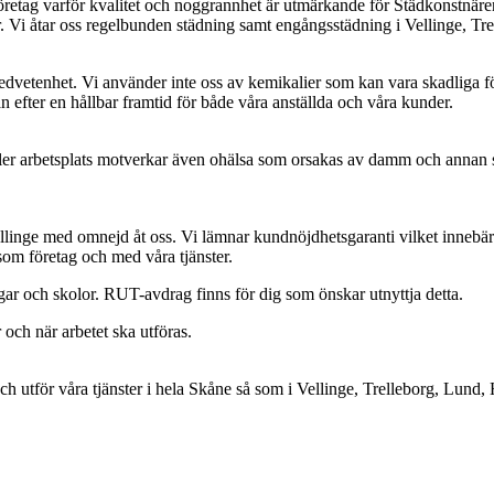
dföretag varför kvalitet och noggrannhet är utmärkande för Städkonstnär
 Vi åtar oss regelbunden städning samt engångsstädning i Vellinge, T
medvetenhet. Vi använder inte oss av kemikalier som kan vara skadliga fö
n efter en hållbar framtid för både våra anställda och våra kunder.
ller arbetsplats motverkar även ohälsa som orsakas av damm och annan sm
ellinge med omnejd åt oss. Vi lämnar kundnöjdhetsgaranti vilket innebär 
som företag och med våra tjänster.
ar och skolor. RUT-avdrag finns för dig som önskar utnyttja detta.
 och när arbetet ska utföras.
och utför våra tjänster i hela Skåne så som i Vellinge, Trelleborg, Lu