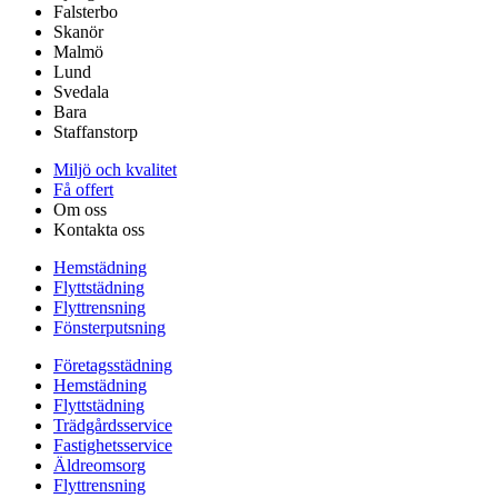
Falsterbo
Skanör
Malmö
Lund
Svedala
Bara
Staffanstorp
Miljö och kvalitet
Få offert
Om oss
Kontakta oss
Hemstädning
Flyttstädning
Flyttrensning
Fönsterputsning
Företagsstädning
Hemstädning
Flyttstädning
Trädgårdsservice
Fastighetsservice
Äldreomsorg
Flyttrensning