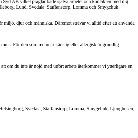
en Syd AB vilket präglar både själva arbetet och kontakten med dig
relleborg, Lund, Svedala, Staffanstorp, Lomma och Smygehuk.
r miljö, djur och människa. Däremot strävar vi alltid efter att använda
uts. För den som redan är känslig eller allergisk är grundlig
att om du inte är nöjd med utfört arbete återkommer vi ytterligare en
nd, Helsingborg, Svedala, Staffanstorp, Lomma, Smygehuk, Ljunghusen,