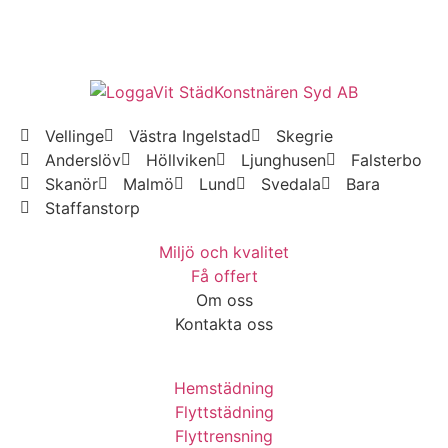
Vellinge
Västra Ingelstad
Skegrie
Anderslöv
Höllviken
Ljunghusen
Falsterbo
Skanör
Malmö
Lund
Svedala
Bara
Staffanstorp
Miljö och kvalitet
Få offert
Om oss
Kontakta oss
Hemstädning
Flyttstädning
Flyttrensning